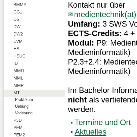
Kontakt nur über
BMMP
CG1
medientechnik(at)
DS
Umfang:
3 SWS Vo
DW
ECTS-Credits:
4 +
DW2
Modul:
P9: Medient
EVM
HS
Medieninformatik)
HSUC
P2.3+2.4: Mediente
ID
Medieninformatik)
MMI1
MML
MMP
Im Bachelor Inform
MT
nicht
als vertiefen
Praktikum
Uebung
werden.
Vorlesung
Termine und Ort
P3D
PEM
Aktuelles
PEM2