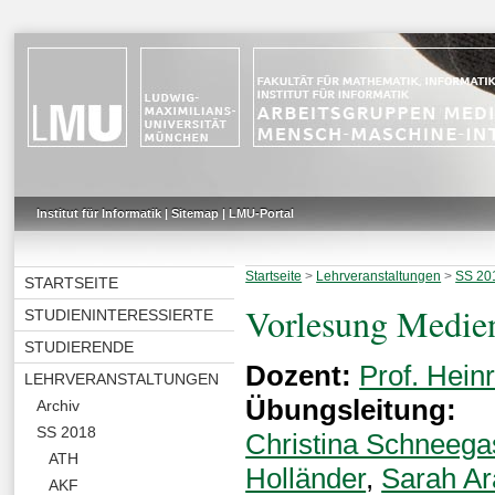
Institut für Informatik
|
Sitemap
|
LMU-Portal
Startseite
>
Lehrveranstaltungen
>
SS 20
STARTSEITE
Vorlesung Medie
STUDIENINTERESSIERTE
STUDIERENDE
Dozent:
Prof. Hei
LEHRVERANSTALTUNGEN
Übungsleitung:
Archiv
SS 2018
Christina Schneega
ATH
Holländer
,
Sarah Ar
AKF