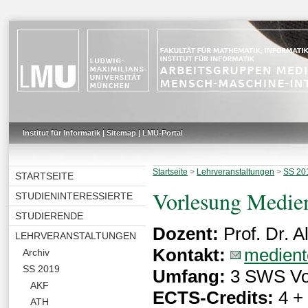
Institut für Informatik
|
Sitemap
|
LMU-Portal
Startseite
>
Lehrveranstaltungen
>
SS 20
STARTSEITE
Vorlesung Medie
STUDIENINTERESSIERTE
STUDIERENDE
Dozent:
Prof. Dr. 
LEHRVERANSTALTUNGEN
Kontakt:
medient
Archiv
SS 2019
Umfang:
3 SWS Vo
AKF
ECTS-Credits:
4 +
ATH