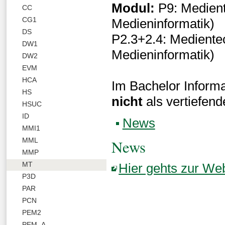
Modul:
P9: Medient
CC
CG1
Medieninformatik)
DS
P2.3+2.4: Mediente
DW1
Medieninformatik)
DW2
EVM
HCA
Im Bachelor Inform
HS
nicht
als vertiefen
HSUC
ID
News
MMI1
MML
News
MMP
MT
Hier gehts zur Web
P3D
PAR
PCN
PEM2
PEM_A