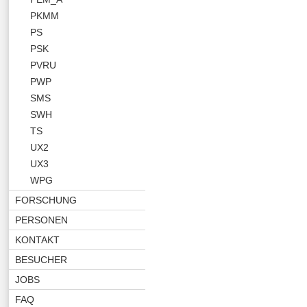
PKMM
PS
PSK
PVRU
PWP
SMS
SWH
TS
UX2
UX3
WPG
FORSCHUNG
PERSONEN
KONTAKT
BESUCHER
JOBS
FAQ