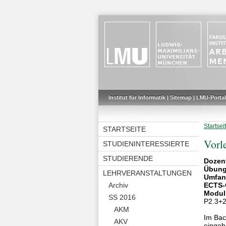
Institut für Informatik
|
Sitemap
|
LMU-Portal
Startsei
STARTSEITE
Vorl
STUDIENINTERESSIERTE
STUDIERENDE
Dozen
Übung
LEHRVERANSTALTUNGEN
Umfan
Archiv
ECTS-
Modul
SS 2016
P2.3+2
AKM
Im Bac
AKV
eingeb