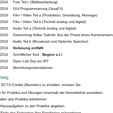
.2016
Foto Teil c (Bildbearbeitung)
.2016
GUI-Programmierung (JavaFX)
.2016
Film / Video Teil a (Produktion, Gestaltung, Montage)
.2016
Film / Video Teil b (Technik analog und digital)
.2016
Audio Teil a (Technik analog und digital)
.2016
Gastvortrag Volker Gabriel: Aus der Praxis eines Kameramann
.2016
Audio Teil b (Broadcast und Optische Speicher)
.2016
Vorlesung entfällt
.2016
Schriftlicher Test -
Beginn s.t.!
.2016
Open Lab Day am IRT
.2016
Abschlusspräsentationen
tung
 ECTS-Credits (Bachelor) zu erhalten, müssen Sie:
h für Praktika und Übungen innerhalb der Anmeldefrist anmelden
allen drei Praktika teilnehmen
 Hausaufgaben zu den Praktika abgeben
Ende des Semesters Ihre Ergebnisse präsentieren