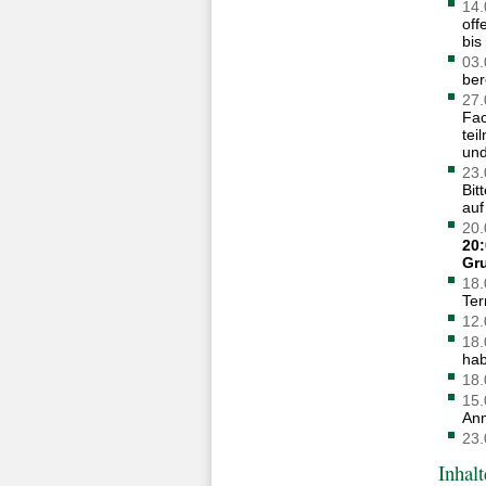
14.
off
bis
03.
ber
27.
Fac
tei
un
23.
Bit
auf
20.
20:
Gr
18.
Ter
12.
18.
hab
18.
15.
Anm
23.
Inhalt