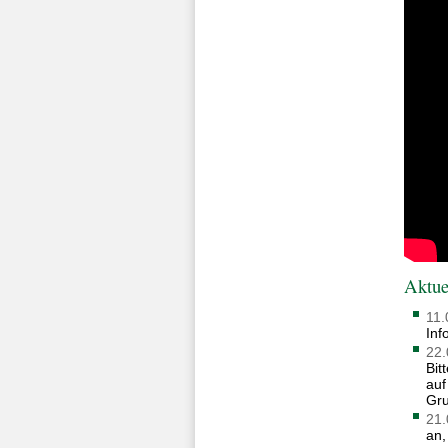
Aktue
11.
Inf
22.
Bit
auf
Gru
21.
an,