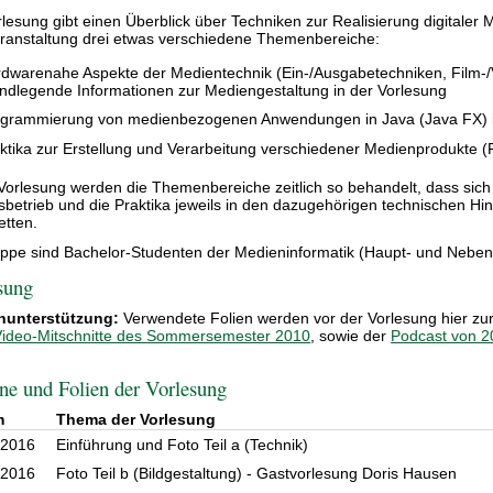
rlesung gibt einen Überblick über Techniken zur Realisierung digitaler
ranstaltung drei etwas verschiedene Themenbereiche:
dwarenahe Aspekte der Medientechnik (Ein-/Ausgabetechniken, Film-/V
ndlegende Informationen zur Mediengestaltung in der Vorlesung
grammierung von medienbezogenen Anwendungen in Java (Java FX) 
ktika zur Erstellung und Verarbeitung verschiedener Medienprodukte (F
 Vorlesung werden die Themenbereiche zeitlich so behandelt, dass si
betrieb und die Praktika jeweils in den dazugehörigen technischen Hi
etten.
uppe sind Bachelor-Studenten der Medieninformatik (Haupt- und Neben
sung
nunterstützung:
Verwendete Folien werden vor der Vorlesung hier zur
Video-Mitschnitte des Sommersemester 2010
, sowie der
Podcast von 2
ne und Folien der Vorlesung
m
Thema der Vorlesung
.2016
Einführung und Foto Teil a (Technik)
.2016
Foto Teil b (Bildgestaltung) - Gastvorlesung Doris Hausen