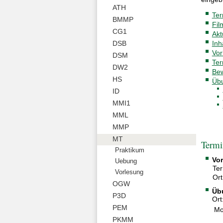
ATH
Ter
BMMP
Fil
CG1
Akt
Inh
DSB
Vor
DSM
Ter
DW2
Be
HS
Übu
ID
MMI1
MML
MMP
MT
Termi
Praktikum
Vor
Uebung
Ter
Vorlesung
Ort
OGW
Üb
P3D
Ort
PEM
Mo
PKMM