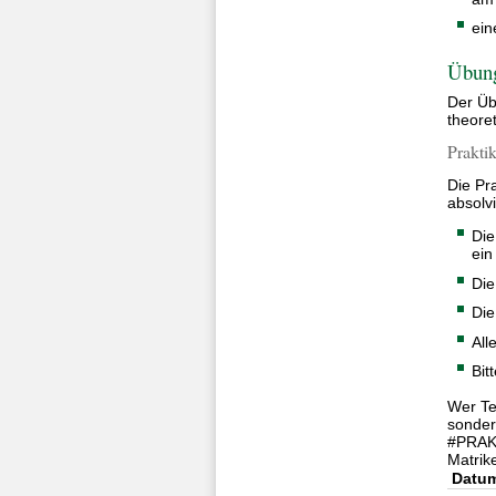
ein
Übung
Der Üb
theore
Prakti
Die Pr
absolv
Die
ein
Die
Die
All
Bit
Wer Te
sonder
#PRAK
Matri
Datu