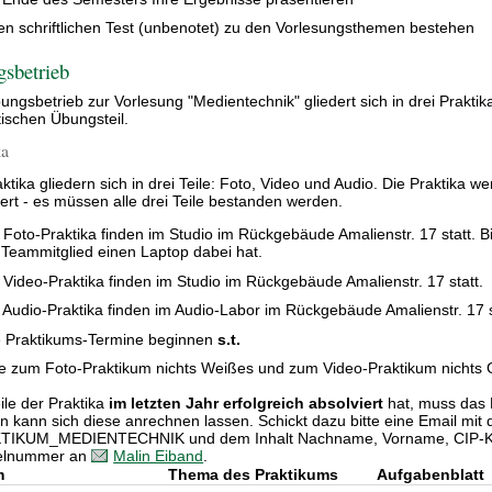
en schriftlichen Test (unbenotet) zu den Vorlesungsthemen bestehen
sbetrieb
ungsbetrieb zur Vorlesung "Medientechnik" gliedert sich in drei Praktik
tischen Übungsteil.
ka
aktika gliedern sich in drei Teile: Foto, Video und Audio. Die Praktika
iert - es müssen alle drei Teile bestanden werden.
 Foto-Praktika finden im Studio im Rückgebäude Amalienstr. 17 statt. B
 Teammitglied einen Laptop dabei hat.
 Video-Praktika finden im Studio im Rückgebäude Amalienstr. 17 statt.
 Audio-Praktika finden im Audio-Labor im Rückgebäude Amalienstr. 17 s
e Praktikums-Termine beginnen
s.t.
te zum Foto-Praktikum nichts Weißes und zum Video-Praktikum nichts
ile der Praktika
im letzten Jahr erfolgreich absolviert
hat, muss das 
n kann sich diese anrechnen lassen. Schickt dazu bitte eine Email mit 
TIKUM_MEDIENTECHNIK und dem Inhalt Nachname, Vorname, CIP-Ke
kelnummer an
Malin Eiband
.
m
Thema des Praktikums
Aufgabenblatt