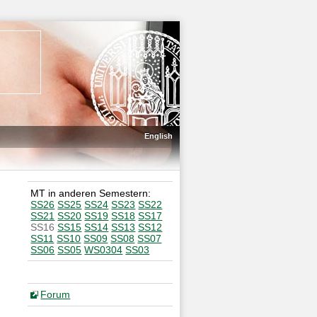
English
MT in anderen Semestern:
SS26
SS25
SS24
SS23
SS22
SS21
SS20
SS19
SS18
SS17
SS16
SS15
SS14
SS13
SS12
SS11
SS10
SS09
SS08
SS07
SS06
SS05
WS0304
SS03
Forum