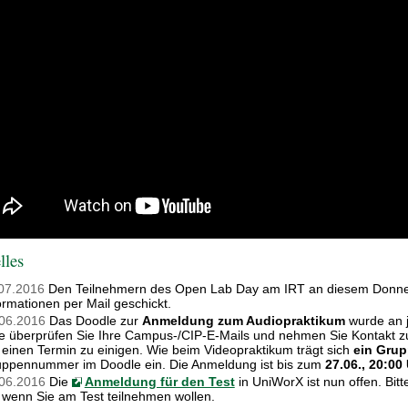
lles
07.2016
Den Teilnehmern des Open Lab Day am IRT an diesem Donner
ormationen per Mail geschickt.
06.2016
Das Doodle zur
Anmeldung zum Audiopraktikum
wurde an j
te überprüfen Sie Ihre Campus-/CIP-E-Mails und nehmen Sie Kontakt z
 einen Termin zu einigen. Wie beim Videopraktikum trägt sich
ein Grup
ppennummer im Doodle ein. Die Anmeldung ist bis zum
27.06., 20:00 
06.2016
Die
Anmeldung für den Test
in UniWorX ist nun offen. Bit
 wenn Sie am Test teilnehmen wollen.