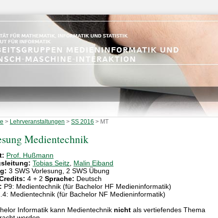
te
>
Lehrveranstaltungen
>
SS 2016
>
MT
esung Medientechnik
t:
Prof. Hußmann
sleitung:
Tobias Seitz
,
Malin Eiband
g:
3 SWS Vorlesung, 2 SWS Übung
Credits:
4 + 2
Sprache:
Deutsch
:
P9: Medientechnik (für Bachelor HF Medieninformatik)
.4: Medientechnik (für Bachelor NF Medieninformatik)
helor Informatik kann Medientechnik
nicht
als vertiefendes Thema
racht werden.