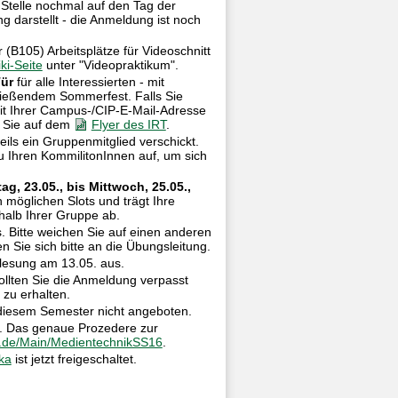
 Stelle nochmal auf den Tag der
g darstellt - die Anmeldung ist noch
B105) Arbeitsplätze für Videoschnitt
ki-Seite
unter "Videopraktikum".
Tür
für alle Interessierten - mit
ießendem Sommerfest. Falls Sie
mit Ihrer Campus-/CIP-E-Mail-Adresse
n Sie auf dem
Flyer des IRT
.
ls ein Gruppenmitglied verschickt.
u Ihren KommilitonInnen auf, um sich
ag, 23.05., bis Mittwoch, 25.05.,
 möglichen Slots und trägt Ihre
rhalb Ihrer Gruppe ab.
. Bitte weichen Sie auf einen anderen
 Sie sich bitte an die Übungsleitung.
rlesung am 13.05. aus.
ollten Sie die Anmeldung verpasst
 zu erhalten.
iesem Semester nicht angeboten.
n. Das genaue Prozedere zur
lmu.de/Main/MedientechnikSS16
.
ka
ist jetzt freigeschaltet.