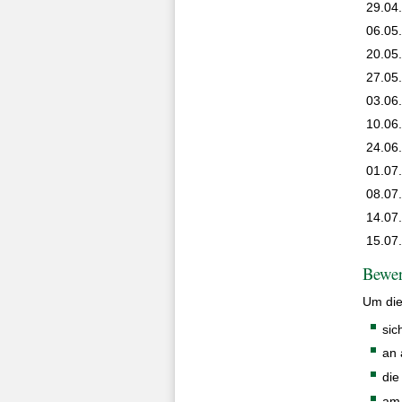
29.04
06.05
20.05
27.05
03.06
10.06
24.06
01.07
08.07
14.07
15.07
Bewer
Um die
sic
an 
die
am 