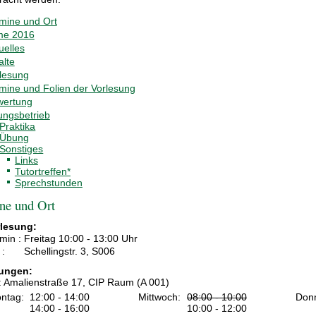
mine und Ort
me 2016
uelles
alte
lesung
mine und Folien der Vorlesung
wertung
ngsbetrieb
Praktika
Übung
Sonstiges
Links
Tutortreffen*
Sprechstunden
ne und Ort
lesung:
min :
Freitag 10:00 - 13:00 Uhr
 :
Schellingstr. 3, S006
ungen:
: Amalienstraße 17, CIP Raum (A 001)
ntag:
12:00 - 14:00
Mittwoch:
08:00 - 10:00
Donn
14:00 - 16:00
10:00 - 12:00