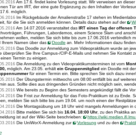
06.2016
Am 17.6. findet keine Vorlesung statt. Wir verweisen an dieser
enen Tür am IRT, der eine gute Ergänzung zu den Inhalten der Vorlesun
 17.6. möglich.
06.2016
Im Rückgebäude der Amalienstraße 17 stehen im Medienlabor (
eit, für die Sie sich anmelden können. Details dazu stehen auf der
Wi
05.2016
Am 14.07.2016 veranstaltet das
IRT einen Tag der offenen 
hvorträgen, Führungen, Labordemos, einem Science Slam und anschl
lnehmen wollen, melden Sie sich bitte bis zum 17.06.2016 verbindlich 
d Ihrem Namen über das
Doodle
an. Mehr Informationen dazu finde
05.2016
Das Doodle zur Anmeldung zum Videopraktikum wurde an jewei
te überprüfen Sie Ihre Campus-/CIP-E-Mails und nehmen Sie Kontakt z
 einen Termin zu einigen.
05.2016
Die Anmeldung zu den Videopraktikumsterminen ist vom
Mont
00,
möglich. Am 23.05. erhält
ein Gruppenmitglied
ein Doodle mit den
uppennummer
für einen Termin ein. Bitte sprechen Sie sich dazu inne
05.2016
Der Übungstermin mittwochs um 08:00 entfällt bis auf weiteres
min aus. Sollte dies aus dringenden Gründen nicht möglich sein, wenden
05.2016
Wie bereits zu Beginn des Semesters angekündigt fällt die Vo
04.2016
Die Frist zur Anmeldung für das Foto-Praktikum ist zu Ende. S
en, melden Sie sich bitte bis zum 19.04. um noch einen der Restplätze
04.2016
Die Montagsübung um 18 Uhr wird mangels Anmeldungen in d
04.2016
Bitte melden Sie sich bis
16.04. 18:00 Uhr
, zu den Praktika a
eldung ist auf der Wiki-Seite beschrieben:
https://wiki.medien.ifi.
03.2016
Die UniWorX-Anmeldung zur
Vorlesung
und zu den
Prakti
e