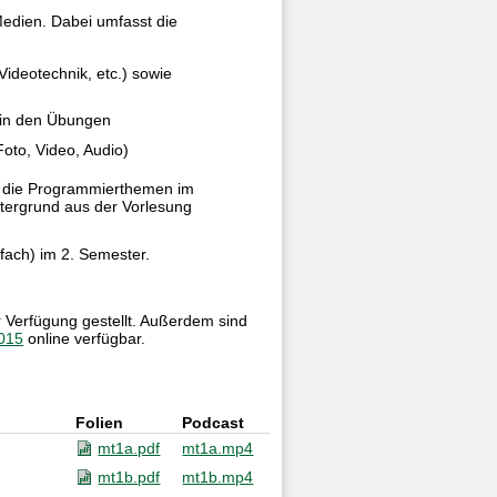
 Medien. Dabei umfasst die
ideotechnik, etc.) sowie
in den Übungen
oto, Video, Audio)
ch die Programmierthemen im
ntergrund aus der Vorlesung
fach) im 2. Semester.
 Verfügung gestellt. Außerdem sind
015
online verfügbar.
Folien
Podcast
mt1a.pdf
mt1a.mp4
mt1b.pdf
mt1b.mp4