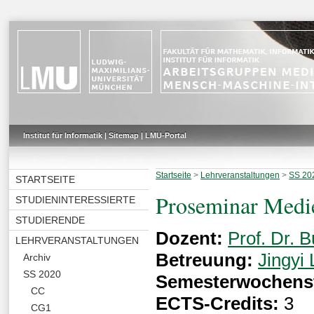
Institut für Informatik
|
Sitemap
|
LMU-Portal
Startseite
>
Lehrveranstaltungen
>
SS 20
STARTSEITE
Proseminar Medi
STUDIENINTERESSIERTE
STUDIERENDE
Dozent:
Prof. Dr. B
LEHRVERANSTALTUNGEN
Betreuung:
Jingyi 
Archiv
SS 2020
Semesterwochens
CC
ECTS-Credits:
3
CG1