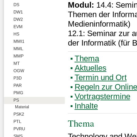
Modul:
14.4: Semin
DS
DW1
Themen der Informat
DW2
Medieninformatik)
EVM
12.1: Seminar zur
HS
der Informatik (für 
MMI1
MML
MMP
Thema
MT
Aktuelles
OGW
Termin und Ort
P3D
Regeln zur Onlin
PAR
PMG
Vortragstermine
PS
Inhalte
Material
PSK2
Thema
PTL
PVRU
Technology and Wel
SMS