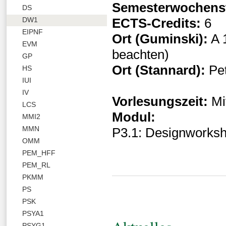
Semesterwochens
DS
ECTS-Credits:
6
DW1
EIPNF
Ort (Guminski):
A 
EVM
beachten)
GP
Ort (Stannard):
Pet
HS
IUI
IV
Vorlesungszeit:
Mi
LCS
Modul:
MMI2
MMN
P3.1: Designworksh
OMM
PEM_HFF
PEM_RL
PKMM
PS
PSK
PSYA1
PSYG1