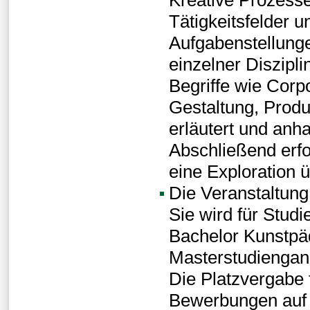
Tätigkeitsfelder 
Aufgabenstellunge
einzelner Diszipli
Begriffe wie Corp
Gestaltung, Produ
erläutert und anh
Abschließend erfo
eine Exploration 
Die Veranstaltung 
Sie wird für Stud
Bachelor Kunstpä
Masterstudiengan
Die Platzvergabe 
Bewerbungen au