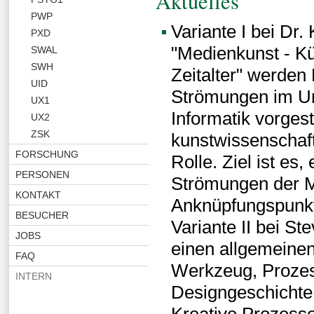
Aktuelles
PWP
Variante I bei Dr.
PXD
"Medienkunst - Kü
SWAL
SWH
Zeitalter" werden
UID
Strömungen im Um
UX1
Informatik vorgest
UX2
ZSK
kunstwissenschaft
FORSCHUNG
Rolle. Ziel ist es
PERSONEN
Strömungen der M
KONTAKT
Anknüpfungspunkt
BESUCHER
Variante II bei S
JOBS
einen allgemeinen
FAQ
Werkzeug, Prozess
INTERN
Designgeschichte 
Kreative Prozesse