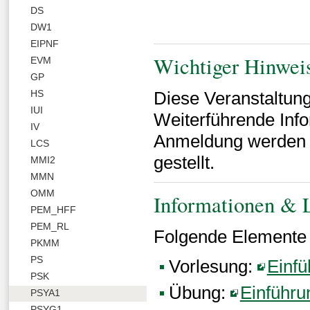
DS
DW1
EIPNF
Wichtiger Hinwei
EVM
GP
HS
Diese Veranstaltung
IUI
Weiterführende Info
IV
Anmeldung werden a
LCS
gestellt.
MMI2
MMN
OMM
Informationen & L
PEM_HFF
PEM_RL
Folgende Elemente g
PKMM
PS
Vorlesung:
Einfü
PSK
Übung:
Einführu
PSYA1
PSYG1