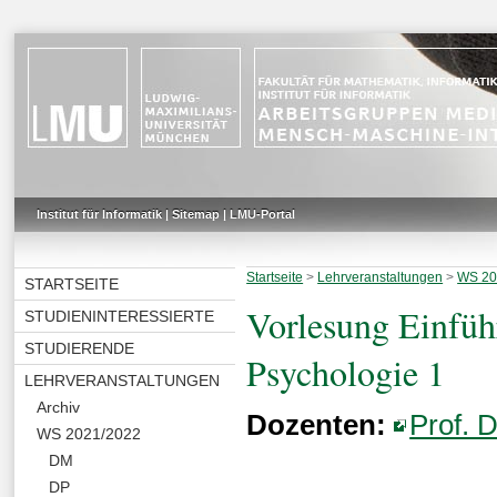
Institut für Informatik
|
Sitemap
|
LMU-Portal
Startseite
>
Lehrveranstaltungen
>
WS 20
STARTSEITE
Vorlesung Einfü
STUDIENINTERESSIERTE
STUDIERENDE
Psychologie 1
LEHRVERANSTALTUNGEN
Archiv
Dozenten:
Prof. 
WS 2021/2022
DM
DP