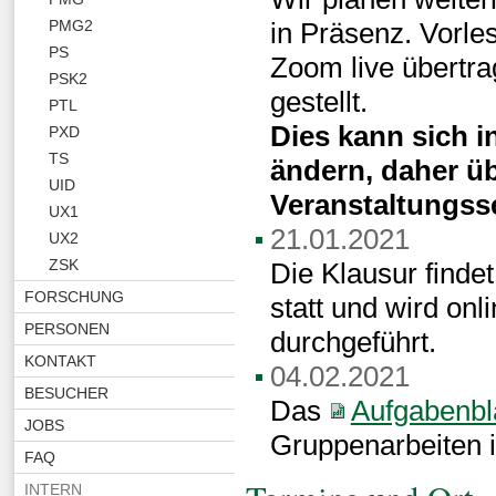
in Präsenz. Vorl
PMG2
PS
Zoom live übertra
PSK2
gestellt.
PTL
Dies kann sich in
PXD
TS
ändern, daher üb
UID
Veranstaltungsse
UX1
21.01.2021
UX2
ZSK
Die Klausur finde
FORSCHUNG
statt und wird on
PERSONEN
durchgeführt.
KONTAKT
04.02.2021
BESUCHER
Das
Aufgabenbl
JOBS
Gruppenarbeiten i
FAQ
INTERN