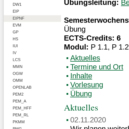
Übungsleitung:
Be
DW1
EIP
Semesterwochens
EIPNF
EVM
Übung
GP
ECTS-Credits: 6
HS
Modul:
P 1.1, P 1.2
IUI
IV
Aktuelles
LCS
Termine und Ort
MMN
OGW
Inhalte
OMM
Vorlesung
OPENLAB
Übung
PEM2
PEM_A
Aktuelles
PEM_HFF
PEM_RL
02.11.2020
PKMM
Wir planen weiter
PMG