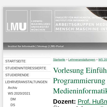
Institut für Informatik
|
Sitemap
|
LMU-Portal
Startseite
>
Lehrveranstaltungen
>
WS 20
STARTSEITE
Vorlesung Einfüh
STUDIENINTERESSIERTE
STUDIERENDE
Programmierung 
LEHRVERANSTALTUNGEN
Medieninformati
Archiv
WS 2020/2021
DM
Dozent:
Prof. Huß
DS