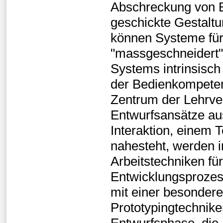
Abschreckung von B
geschickte Gestalt
können Systeme für
"massgeschneidert"
Systems intrinsisch
der Bedienkompeten
Zentrum der Lehrve
Entwurfsansätze a
Interaktion, einem T
nahesteht, werden i
Arbeitstechniken fü
Entwicklungsprozes
mit einer besondere
Prototypingtechnik
Entwurfsphase, die 