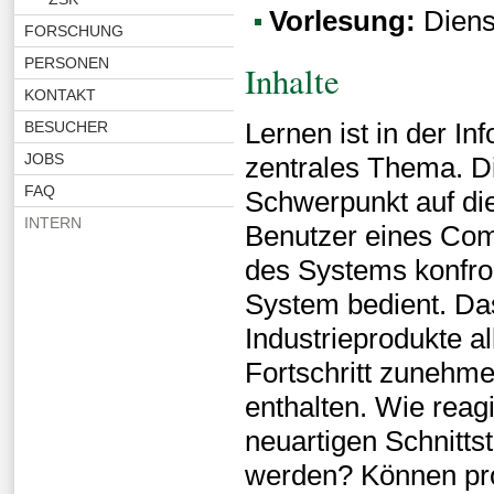
Vorlesung:
Diens
FORSCHUNG
PERSONEN
Inhalte
KONTAKT
Lernen ist in der In
BESUCHER
JOBS
zentrales Thema. D
FAQ
Schwerpunkt auf die 
INTERN
Benutzer eines Com
des Systems konfro
System bedient. Das
Industrieprodukte al
Fortschritt zunehm
enthalten. Wie reag
neuartigen Schnitts
werden? Können pro