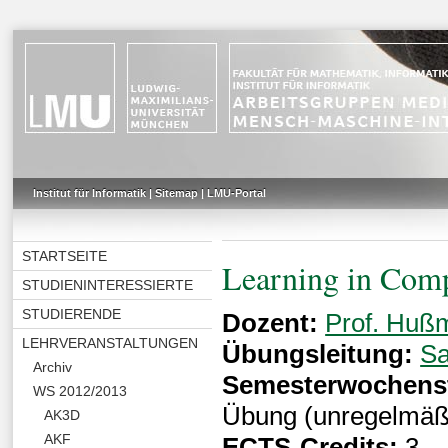
Institut für Informatik
|
Sitemap
|
LMU-Portal
STARTSEITE
Learning in Comp
STUDIENINTERESSIERTE
STUDIERENDE
Dozent:
Prof. Huß
LEHRVERANSTALTUNGEN
Übungsleitung:
Sa
Archiv
Semesterwochens
WS 2012/2013
Übung (unregelmäß
AK3D
AKF
ECTS-Credits:
3