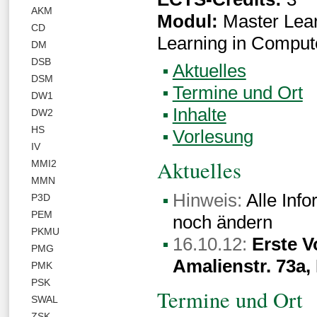
AKM
Modul:
Master Lea
CD
Learning in Comput
DM
DSB
Aktuelles
DSM
Termine und Ort
DW1
Inhalte
DW2
HS
Vorlesung
IV
Aktuelles
MMI2
MMN
Hinweis:
Alle Info
P3D
PEM
noch ändern
PKMU
16.10.12:
Erste V
PMG
Amalienstr. 73a
PMK
PSK
Termine und Ort
SWAL
ZSK