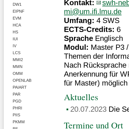
Kontakt:
swh-neb
DW1
mi@um.ifi.lmu.de
EIPNF
EVM
Umfang:
4 SWS
HCA
ECTS-Credits:
6
HS
Sprache
Englisch
IUI
Modul:
Master P3 /
IV
LCS
Themen der Informati
MMI2
Nach Rücksprache 
MMN
Anerkennung für W
OMM
OPENLAB
für Master) möglich
PAIART
Aktuelles
PAR
PGD
20.07.2023
Die Se
PHRI
PIIS
Termine und Ort
PKMM
PS