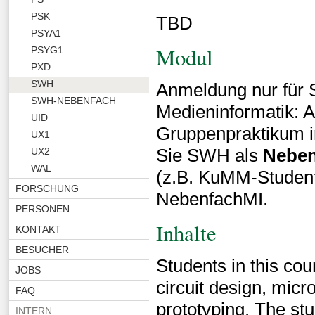
PSK
TBD
PSYA1
Modul
PSYG1
PXD
SWH
Anmeldung nur für S
SWH-NEBENFACH
Medieninformatik: A
UID
Gruppenpraktikum i
UX1
Sie SWH als
Neben
UX2
WAL
(z.B. KuMM-Studen
FORSCHUNG
NebenfachMI.
PERSONEN
Inhalte
KONTAKT
BESUCHER
Students in this cou
JOBS
circuit design, mic
FAQ
prototyping. The st
INTERN