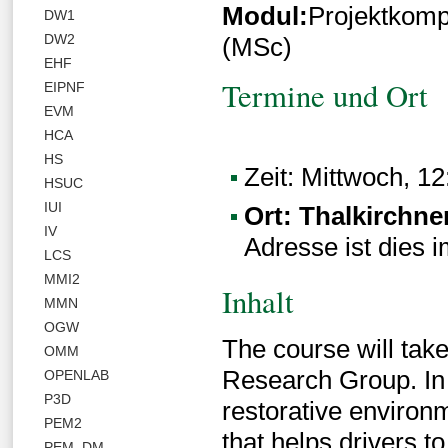
Modul:
Projektkomp
DW1
DW2
(MSc)
EHF
Termine und Ort
EIPNF
EVM
HCA
HS
Zeit: Mittwoch, 12:
HSUC
IUI
Ort: Thalkirchne
IV
Adresse ist dies 
LCS
MMI2
Inhalt
MMN
OGW
The course will tak
OMM
Research Group. In t
OPENLAB
P3D
restorative environm
PEM2
that helps drivers t
PEM_DM