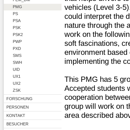
vehicles (Level 3-5
PMG
PS
could interpret the d
PSA
nature through the a
PSK
work on the followin
PSK2
soft fascinations, c
PWP
PXD
environment based o
SMS
implementing the conc
SWH
UID
UX1
This PMG has 5 grou
UX2
Accepted students w
ZSK
cooperation betwee
FORSCHUNG
group will work on t
PERSONEN
area described abo
KONTAKT
BESUCHER