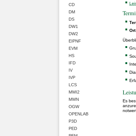
Lei
CD
Termi
DM
DS
Ter
DW1
Ort
DW2
Überbli
EIPNF
Gru
EVM
HS
Sou
IFD
Int
IV
Dia
IVP
Erf
LCS
Leist
MMI2
MMN
Es bes
anzure
OGW
notwen
OPENLAB
P3D
PED
PEM