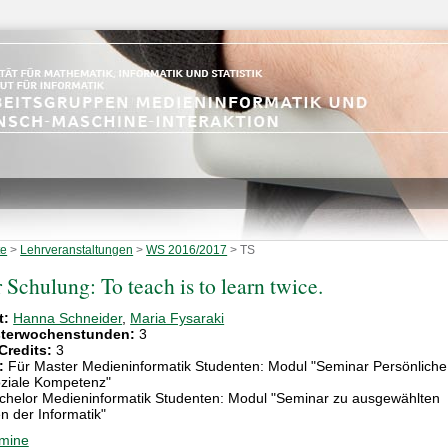
te
>
Lehrveranstaltungen
>
WS 2016/2017
>
TS
 Schulung: To teach is to learn twice.
t:
Hanna Schneider
,
Maria Fysaraki
terwochenstunden:
3
Credits:
3
:
Für Master Medieninformatik Studenten: Modul "Seminar Persönliche
ziale Kompetenz"
chelor Medieninformatik Studenten: Modul "Seminar zu ausgewählten
 der Informatik"
mine