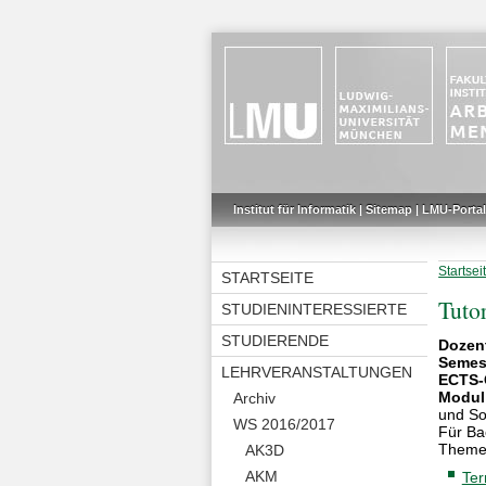
Institut für Informatik
|
Sitemap
|
LMU-Portal
Startsei
STARTSEITE
Tutor
STUDIENINTERESSIERTE
STUDIERENDE
Dozen
Semes
LEHRVERANSTALTUNGEN
ECTS-
Modul
Archiv
und So
WS 2016/2017
Für Ba
Themen
AK3D
AKM
Ter