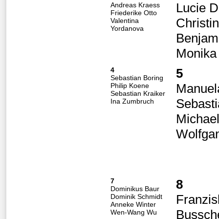
Lucie D
Andreas Kraess
Friederike Otto
Christi
Valentina
Yordanova
Benjam
Monika
4
5
Sebastian Boring
Manuela
Philip Koene
Sebastian Kraiker
Sebasti
Ina Zumbruch
Michael
Wolfgan
7
8
Dominikus Baur
Franzi
Dominik Schmidt
Anneke Winter
Bussch
Wen-Wang Wu