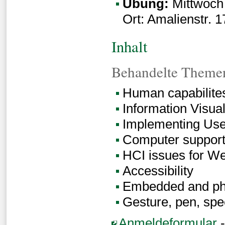
Übung:
Mittwoch 
Ort: Amalienstr. 
Inhalt
Behandelte Theme
Human capabilites
Information Visual
Implementing User
Computer suppor
HCI issues for W
Accessibility
Embedded and phy
Gesture, pen, spe
Anmeldeformular
-