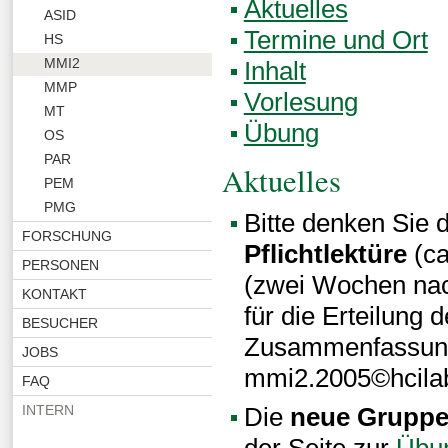
Aktuelles
ASID
Termine und Ort
HS
MMI2
Inhalt
MMP
Vorlesung
MT
Übung
OS
PAR
Aktuelles
PEM
PMG
Bitte denken Sie 
FORSCHUNG
Pflichtlektüre
(ca
PERSONEN
(zwei Wochen nac
KONTAKT
für die Erteilung 
BESUCHER
Zusammenfassung 
JOBS
mmi2.2005©hcila
FAQ
Die
neue Gruppe
INTERN
der Seite zur
Übu