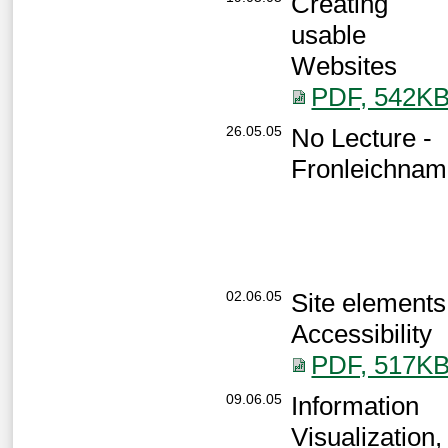
Creating
usable
Websites
PDF, 542K
26.05.05
No Lecture -
Fronleichnam
02.06.05
Site elements
Accessibility
PDF, 517K
09.06.05
Information
Visualization,