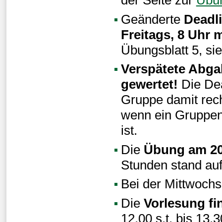
Geänderte
Deadl
Freitags, 8 Uhr
Übungsblatt 5, sie
Verspätete Abga
gewertet!
Die Dea
Gruppe damit rech
wenn ein Gruppenm
ist.
Die
Übung am 20.5
Stunden stand auf
Bei der Mittwochs
Die
Vorlesung fin
12.00 s.t. bis 13.3