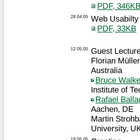
PDF, 346K
28.04.05
Web Usabilty
PDF, 33KB
12.05.05
Guest Lectur
Florian Mülle
Australia
Bruce Walke
Institute of 
Rafael Ball
Aachen, DE
Martin Strohb
University, U
19.05.05