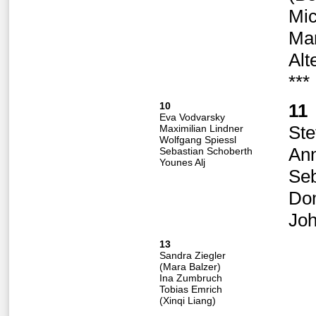
Mic
Ma
Alt
***
10
11
Eva Vodvarsky
Ste
Maximilian Lindner
Wolfgang Spiessl
An
Sebastian Schoberth
Younes Alj
Seb
Do
Joh
13
Sandra Ziegler
(Mara Balzer)
Ina Zumbruch
Tobias Emrich
(Xinqi Liang)