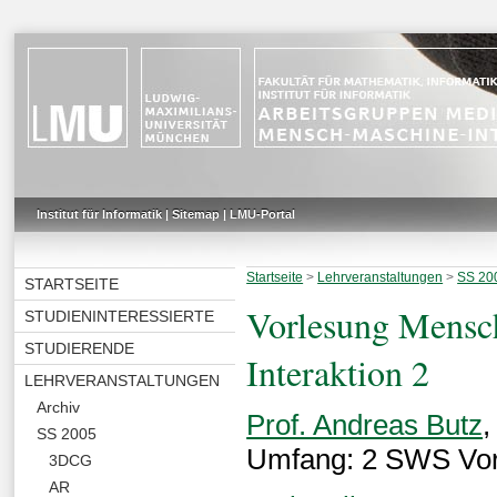
Institut für Informatik
|
Sitemap
|
LMU-Portal
Startseite
>
Lehrveranstaltungen
>
SS 20
STARTSEITE
Vorlesung Mensc
STUDIENINTERESSIERTE
STUDIERENDE
Interaktion 2
LEHRVERANSTALTUNGEN
Archiv
Prof. Andreas Butz
SS 2005
Umfang: 2 SWS Vo
3DCG
AR