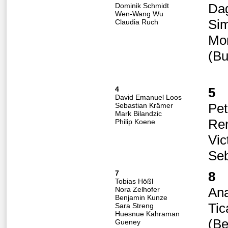
Da
Dominik Schmidt
Wen-Wang Wu
Si
Claudia Ruch
Mo
(Bu
4
5
David Emanuel Loos
Pet
Sebastian Krämer
Mark Bilandzic
Re
Philip Koene
Vic
Seb
7
8
Tobias Hößl
An
Nora Zelhofer
Benjamin Kunze
Tic
Sara Streng
Huesnue Kahraman
(Be
Gueney