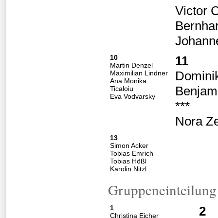
Victor 
Bernhar
Johanne
10
11
Martin Denzel
Dominik
Maximilian Lindner
Ana Monika
Benjam
Ticaloiu
Eva Vodvarsky
***
Nora Ze
13
Simon Acker
Tobias Emrich
Tobias Hößl
Karolin Nitzl
Gruppeneinteilung
1
2
Christina Eicher