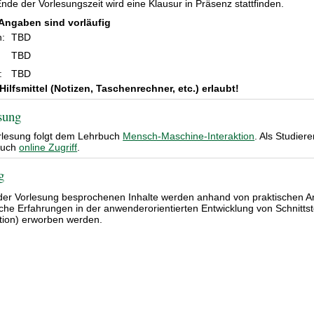
nde der Vorlesungszeit wird eine Klausur in Präsenz stattfinden.
Angaben sind vorläufig
n:
TBD
TBD
:
TBD
Hilfsmittel (Notizen, Taschenrechner, etc.) erlaubt!
sung
rlesung folgt dem Lehrbuch
Mensch-Maschine-Interaktion
. Als Studie
auch
online Zugriff
.
g
 der Vorlesung besprochenen Inhalte werden anhand von praktischen 
sche Erfahrungen in der anwenderorientierten Entwicklung von Schnittste
tion) erworben werden.