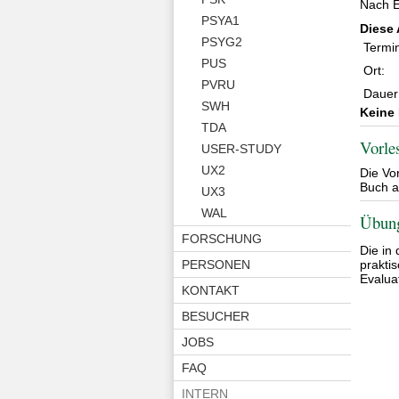
Nach E
PSYA1
Diese 
PSYG2
Termi
PUS
Ort:
PVRU
Dauer
SWH
Keine 
TDA
Vorle
USER-STUDY
UX2
Die Vo
Buch 
UX3
WAL
Übun
FORSCHUNG
Die in
PERSONEN
prakti
Evalua
KONTAKT
BESUCHER
JOBS
FAQ
INTERN