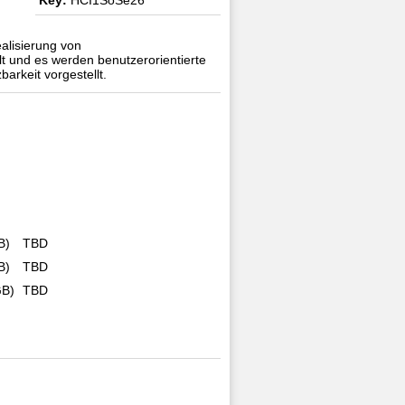
Key:
HCI1SoSe26
alisierung von
lt und es werden benutzerorientierte
arkeit vorgestellt.
B)
TBD
B)
TBD
GB)
TBD