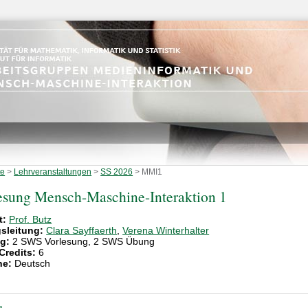
te
>
Lehrveranstaltungen
>
SS 2026
>
MMI1
esung Mensch-Maschine-Interaktion 1
t:
Prof. Butz
sleitung:
Clara Sayffaerth
,
Verena Winterhalter
g:
2 SWS Vorlesung, 2 SWS Übung
Credits:
6
he:
Deutsch