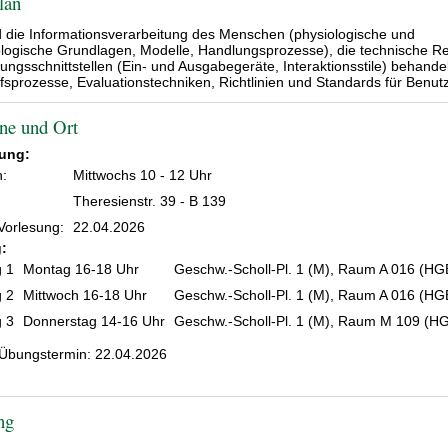
lan
d die Informationsverarbeitung des Menschen (physiologische und
logische Grundlagen, Modelle, Handlungsprozesse), die technische Re
ungsschnittstellen (Ein- und Ausgabegeräte, Interaktionsstile) behande
fsprozesse, Evaluationstechniken, Richtlinien und Standards für Benutzb
ne und Ort
sung:
n:
Mittwochs 10 - 12 Uhr
Theresienstr. 39 - B 139
Vorlesung:
22.04.2026
:
 1
Montag 16-18 Uhr
Geschw.-Scholl-Pl. 1 (M), Raum A 016 (HG
 2
Mittwoch 16-18 Uhr
Geschw.-Scholl-Pl. 1 (M), Raum A 016 (HG
 3
Donnerstag 14-16 Uhr
Geschw.-Scholl-Pl. 1 (M), Raum M 109 (H
 Übungstermin: 22.04.2026
ng