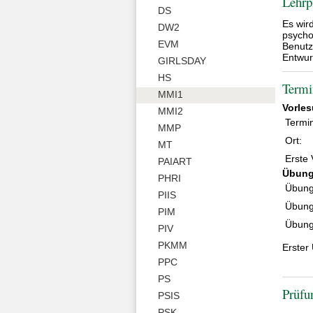
Lehrp
DS
Es wir
DW2
psycho
EVM
Benutz
Entwur
GIRLSDAY
HS
Termi
MMI1
Vorle
MMI2
Termi
MMP
Ort:
MT
Erste 
PAIART
Übung
PHRI
Übung
PIIS
Übung
PIM
Übung
PIV
PKMM
Erster
PPC
PS
Prüfu
PSIS
PSK