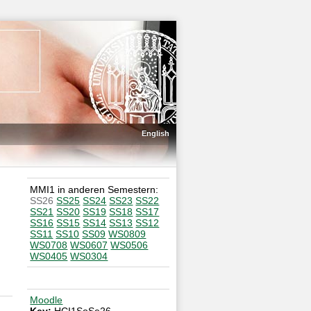
English
MMI1 in anderen Semestern:
SS26
SS25
SS24
SS23
SS22
SS21
SS20
SS19
SS18
SS17
SS16
SS15
SS14
SS13
SS12
SS11
SS10
SS09
WS0809
WS0708
WS0607
WS0506
WS0405
WS0304
Moodle