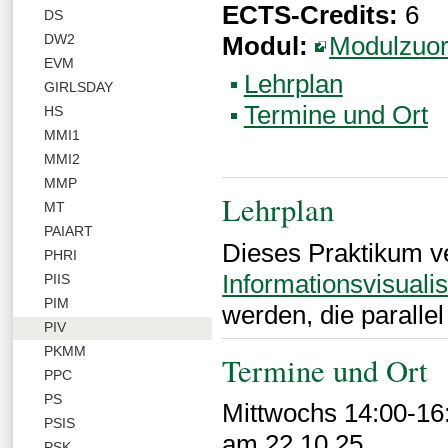
ECTS-Credits:
6
DS
Modul:
Modulzuo
DW2
EVM
Lehrplan
GIRLSDAY
Termine und Ort
HS
MMI1
MMI2
MMP
Lehrplan
MT
PAIART
Dieses Praktikum ver
PHRI
Informationsvisuali
PIIS
PIM
werden, die paralle
PIV
PKMM
Termine und Ort
PPC
PS
Mittwochs 14:00-16
PSIS
am 22.10.25
PSK