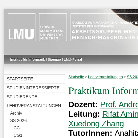
Institut für Informatik
|
Sitemap
|
LMU-Portal
Startseite
>
Lehrveranstaltungen
>
SS 20
STARTSEITE
Praktikum Inform
STUDIENINTERESSIERTE
STUDIERENDE
Dozent:
Prof. Andr
LEHRVERANSTALTUNGEN
Leitung:
Rifat Ami
Archiv
SS 2026
Xuedong Zhang
CC
TutorInnen:
Anahit
CG1