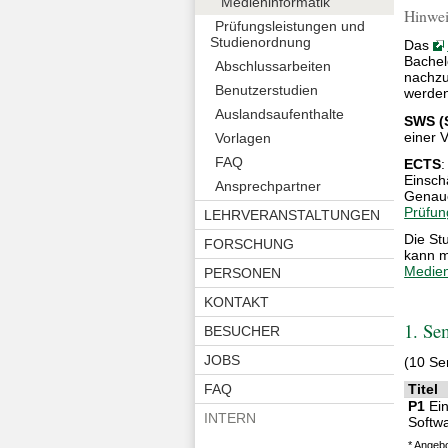
Medieninformatik
Hinwei
Prüfungsleistungen und
Studienordnung
Das
Bachel
Abschlussarbeiten
nachzu
Benutzerstudien
werden
Auslandsaufenthalte
SWS (
einer 
Vorlagen
FAQ
ECTS
:
Einsch
Ansprechpartner
Genau
Prüfu
LEHRVERANSTALTUNGEN
Die St
FORSCHUNG
kann 
Medien
PERSONEN
KONTAKT
1. Se
BESUCHER
JOBS
(10 Se
FAQ
Titel
P1
Ein
INTERN
Softw
* Angeb