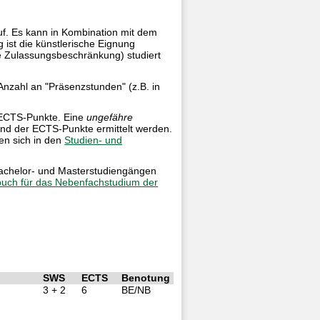
f. Es kann in Kombination mit dem
 ist die künstlerische Eignung
e Zulassungsbeschränkung) studiert
Anzahl an "Präsenzstunden" (z.B. in
n ECTS-Punkte. Eine
ungefähre
nd der ECTS-Punkte ermittelt werden.
en sich in den
Studien- und
Bachelor- und Masterstudiengängen
uch für das Nebenfachstudium der
SWS
ECTS
Benotung
3 + 2
6
BE/NB