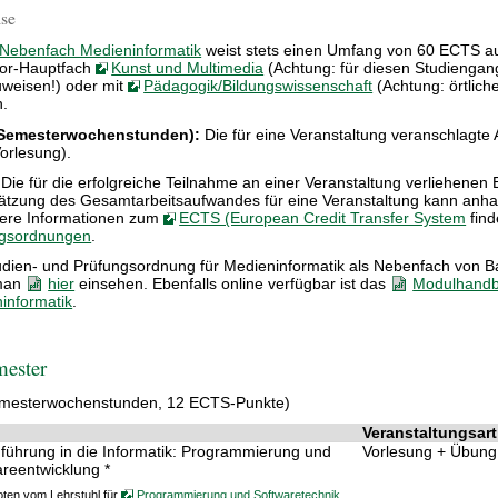
se
Nebenfach Medieninformatik
weist stets einen Umfang von 60 ECTS au
or-Hauptfach
Kunst und Multimedia
(Achtung: für diesen Studiengang
weisen!) oder mit
Pädagogik/Bildungswissenschaft
(Achtung: örtlich
.
Semesterwochenstunden):
Die für eine Veranstaltung veranschlagte 
Vorlesung).
 Die für die erfolgreiche Teilnahme an einer Veranstaltung verliehene
ätzung des Gesamtarbeitsaufwandes für eine Veranstaltung kann anha
ere Informationen zum
ECTS (European Credit Transfer System
find
ngsordnungen
.
udien- und Prüfungsordnung für Medieninformatik als Nebenfach von 
man
hier
einsehen. Ebenfalls online verfügbar ist das
Modulhandb
informatik
.
mester
mesterwochenstunden, 12 ECTS-Punkte)
Veranstaltungsart
führung in die Informatik: Programmierung und
Vorlesung + Übung
areentwicklung *
oten vom Lehrstuhl für
Programmierung und Softwaretechnik