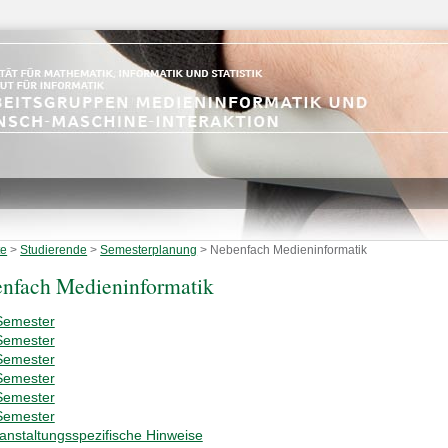
te
>
Studierende
>
Semesterplanung
>
Nebenfach Medieninformatik
nfach Medieninformatik
Semester
Semester
Semester
Semester
Semester
Semester
anstaltungsspezifische Hinweise