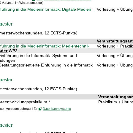
 Variante, im Wintersemester)
nführung in die Medieninformatik: Digitale Medien
Vorlesung + Übung
mester
mesterwochenstunden, 12 ECTS-Punkte)
Veranstaltungsart
nführung in die Medieninformatik: Medientechnik
Vorlesung + Prakt
oder
WP2
inführung in die Informatik: Systeme und
Vorlesung + Übung
ndungen
estaltungsorientierte Einführung in die Informatik
Vorlesung + Übung
mester
mesterwochenstunden, 12 ECTS-Punkte)
Veranstaltungsar
areentwicklungspraktikum *
Praktikum + Übun
oten von dem Lehrstuhl für
Datenbanksysteme
mester