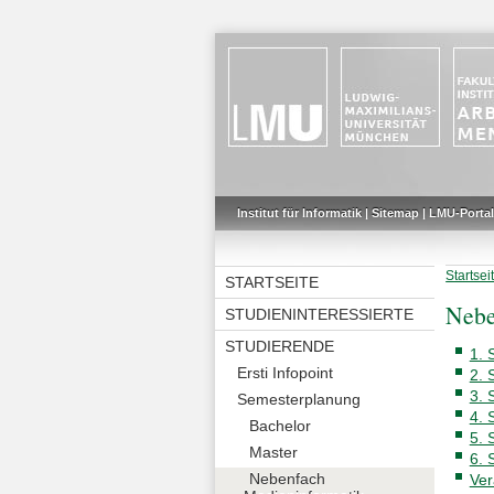
Institut für Informatik
|
Sitemap
|
LMU-Portal
Startsei
STARTSEITE
Nebe
STUDIENINTERESSIERTE
STUDIERENDE
1. 
Ersti Infopoint
2. 
3. 
Semesterplanung
4. 
Bachelor
5. 
Master
6. 
Nebenfach
Ver