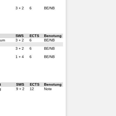
3 + 2
6
BE/NB
SWS
ECTS
Benotung
ikum
3 + 2
6
BE/NB
3 + 2
6
BE/NB
1 + 4
6
BE/NB
t
SWS
ECTS
Benotung
g
9 + 2
12
Note