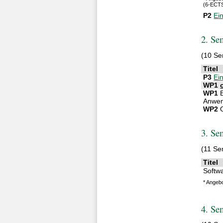
(6-ECTS
P2
Ei
2. Se
(10 Se
Titel
P3
Ei
WP1
WP1
E
Anwe
WP2
G
3. Se
(11 Se
Titel
Softw
* Angeb
4. Se