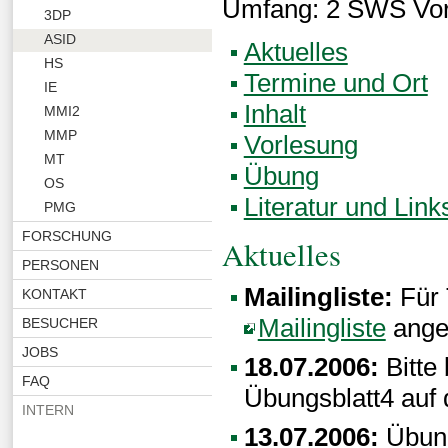
Umfang: 2 SWS Vo
3DP
ASID
Aktuelles
HS
Termine und Ort
IE
Inhalt
MMI2
MMP
Vorlesung
MT
Übung
OS
Literatur und Link
PMG
FORSCHUNG
Aktuelles
PERSONEN
Mailingliste:
Für 
KONTAKT
Mailingliste
ange
BESUCHER
JOBS
18.07.2006:
Bitte
FAQ
Übungsblatt4 auf
INTERN
13.07.2006:
Übung