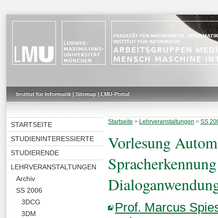
Institut für Informatik
|
Sitemap
|
LMU-Portal
Startseite
>
Lehrveranstaltungen
>
SS 20
STARTSEITE
Vorlesung Autom
STUDIENINTERESSIERTE
STUDIERENDE
Spracherkennung 
LEHRVERANSTALTUNGEN
Dialoganwendun
Archiv
SS 2006
3DCG
Prof. Marcus Spie
3DM