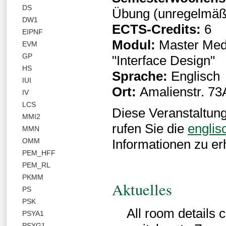
DS
Übung (unregelmäß
DW1
ECTS-Credits:
6
EIPNF
Modul:
Master Medi
EVM
GP
"Interface Design"
HS
Sprache:
Englisch
IUI
Ort:
Amalienstr. 7
IV
LCS
Diese Veranstaltung 
MMI2
rufen Sie die
englis
MMN
OMM
Informationen zu er
PEM_HFF
PEM_RL
PKMM
Aktuelles
PS
PSK
All room details c
PSYA1
PSYG1