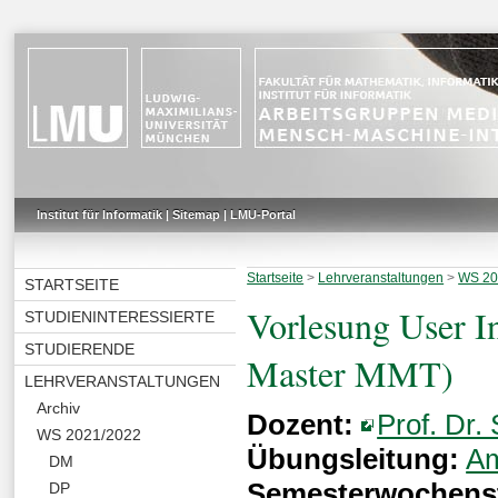
Institut für Informatik
|
Sitemap
|
LMU-Portal
Startseite
>
Lehrveranstaltungen
>
WS 20
STARTSEITE
Vorlesung User In
STUDIENINTERESSIERTE
STUDIERENDE
Master MMT)
LEHRVERANSTALTUNGEN
Archiv
Dozent:
Prof. Dr.
WS 2021/2022
Übungsleitung:
Am
DM
Semesterwochens
DP