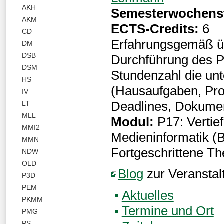
AKH
Semesterwochens
AKM
ECTS-Credits:
6
CD
Erfahrungsgemäß üb
DM
DSB
Durchführung des P
DSM
Stundenzahl die un
HS
(Hausaufgaben, Proj
IV
Deadlines, Dokument
LT
MLL
Modul:
P17: Vertie
MMI2
Medieninformatik (
MMN
Fortgeschrittene Th
NDW
OLD
Blog
zur Veranstal
P3D
PEM
Aktuelles
PKMM
Termine und Ort
PMG
PS