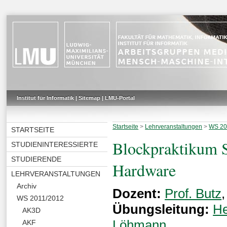
Institut für Informatik
|
Sitemap
|
LMU-Portal
Startseite
>
Lehrveranstaltungen
>
WS 20
STARTSEITE
Blockpraktikum S
STUDIENINTERESSIERTE
STUDIERENDE
Hardware
LEHRVERANSTALTUNGEN
Archiv
Dozent:
Prof. Butz
WS 2011/2012
Übungsleitung:
He
AK3D
Löhmann
AKF