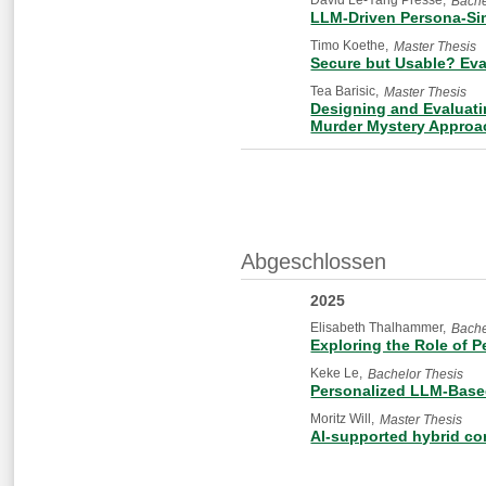
Bache
LLM-Driven Persona-Sim
Timo Koethe
Master Thesis
Secure but Usable? Eva
Tea Barisic
Master Thesis
Designing and Evaluati
Murder Mystery Approa
Abgeschlossen
2025
Elisabeth Thalhammer
Bache
Exploring the Role of P
Keke Le
Bachelor Thesis
Personalized LLM-Based
Moritz Will
Master Thesis
AI-supported hybrid com