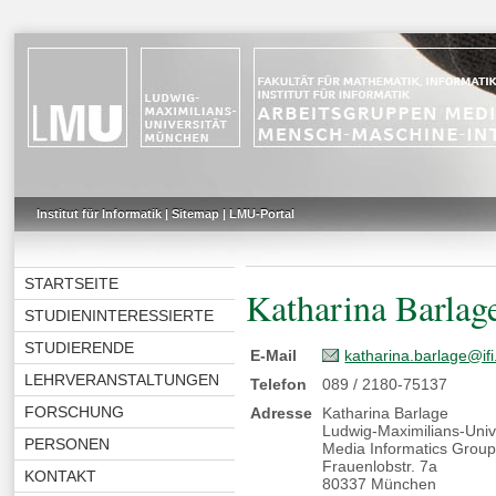
Institut für Informatik
|
Sitemap
|
LMU-Portal
STARTSEITE
Katharina Barlag
STUDIENINTERESSIERTE
STUDIERENDE
E-Mail
katharina.barlage@ifi
LEHRVERANSTALTUNGEN
Telefon
089 / 2180-75137
FORSCHUNG
Adresse
Katharina Barlage
Ludwig-Maximilians-Uni
PERSONEN
Media Informatics Grou
Frauenlobstr. 7a
KONTAKT
80337 München