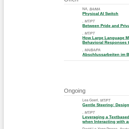
NA
BA/MA
Physical AI Switch
MT/PT
Between Pride and Priv
MT/PT
How Large Language Mo
Behavioral Responses t
MA/BA/PA
Abschlussarbeiten im B
Ongoing
Lea Goerl
MT/PT
Gentle Steering: Desig
MT/PT
Leveraging a Textbased
when Interacting with 
David Le-Yang Presse