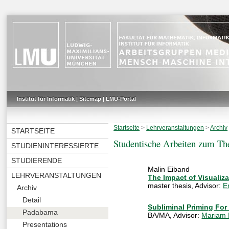
Institut für Informatik
|
Sitemap
|
LMU-Portal
Startseite
>
Lehrveranstaltungen
>
Archiv
STARTSEITE
Studentische Arbeiten zum T
STUDIENINTERESSIERTE
STUDIERENDE
Malin Eiband
LEHRVERANSTALTUNGEN
The Impact of Visualiz
master thesis
, Advisor:
E
Archiv
Detail
Subliminal Priming For
Padabama
BA/MA
, Advisor:
Mariam 
Presentations