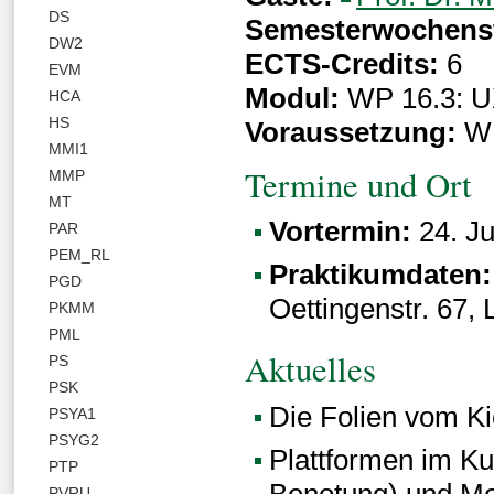
DS
Semesterwochens
DW2
ECTS-Credits:
6
EVM
Modul:
WP 16.3: U
HCA
HS
Voraussetzung:
WP
MMI1
Termine und Ort
MMP
MT
Vortermin:
24. Ju
PAR
PEM_RL
Praktikumdaten:
PGD
Oettingenstr. 67,
PKMM
PML
Aktuelles
PS
PSK
Die Folien vom Ki
PSYA1
PSYG2
Plattformen im K
PTP
Benotung) und Mo
PVRU