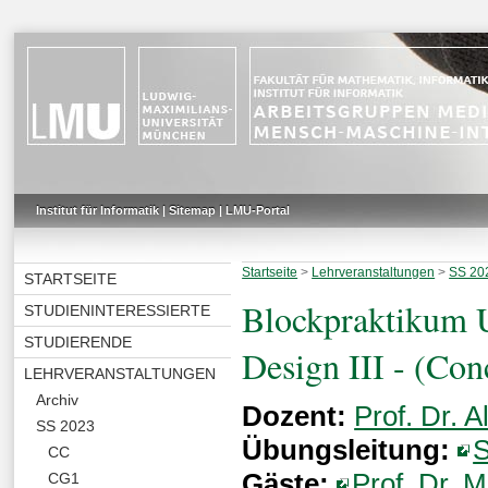
Institut für Informatik
|
Sitemap
|
LMU-Portal
Startseite
>
Lehrveranstaltungen
>
SS 20
STARTSEITE
Blockpraktikum 
STUDIENINTERESSIERTE
STUDIERENDE
Design III - (Co
LEHRVERANSTALTUNGEN
Archiv
Dozent:
Prof. Dr. 
SS 2023
Übungsleitung:
S
CC
Gäste:
Prof. Dr. 
CG1