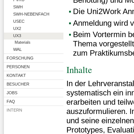
SWH
Die Uni2Work Anme
SWH-NEBENFACH
Anmeldung wird 
USEC
UX2
Beim Vortermin be
UX3
Thema vorgestellt
Materials
WAL
zum Praktikumsbe
FORSCHUNG
Inhalte
PERSONEN
KONTAKT
In der Lehrveranstal
BESUCHER
systematisch ein in
JOBS
erarbeiten und teil
FAQ
auszuformulieren. I
INTERN
und seine einzelne
Prototypes, Evaluat