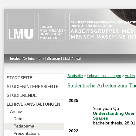
Institut für Informatik
|
Sitemap
|
LMU-Portal
Startseite
>
Lehrveranstaltungen
>
Archiv
STARTSEITE
Studentische Arbeiten zum T
STUDIENINTERESSIERTE
STUDIERENDE
2025
LEHRVERANSTALTUNGEN
Yuanyuan Qu
Archiv
Understanding User P
Spaces
Detail
bachelor thesis
,
28.01
Padabama
2022
Presentations