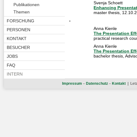
Svenja Schoett
Publikationen
Enhancing Presenta
Themen
master thesis
,
12.10.2
-
FORSCHUNG
Anna Kienle
PERSONEN
The Presentation Ef
practical research cou
KONTAKT
Anna Kienle
BESUCHER
The Presentation Ef
bachelor thesis
, Advis
JOBS
FAQ
INTERN
Impressum
–
Datenschutz
–
Kontakt
| Let