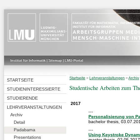
Institut für Informatik
|
Sitemap
|
LMU-Portal
Startseite
>
Lehrveranstaltungen
>
Archiv
STARTSEITE
Studentische Arbeiten zum T
STUDIENINTERESSIERTE
STUDIERENDE
2017
LEHRVERANSTALTUNGEN
---
Archiv
Personalisierung von P
bachelor thesis
,
03.07.20
Detail
---
Padabama
Using Keystroke Dynam
Presentations
master thesis
,
02.05.2017