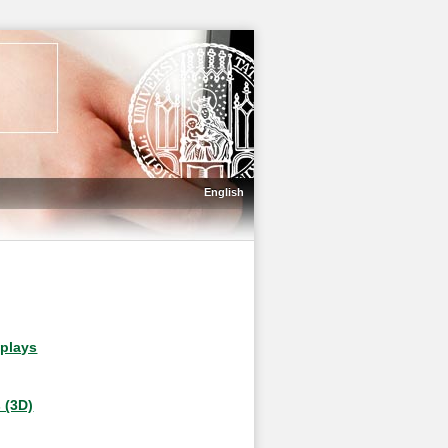
English
splays
 (3D)