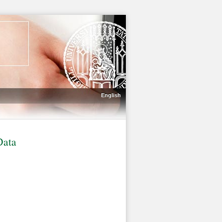
English
Data