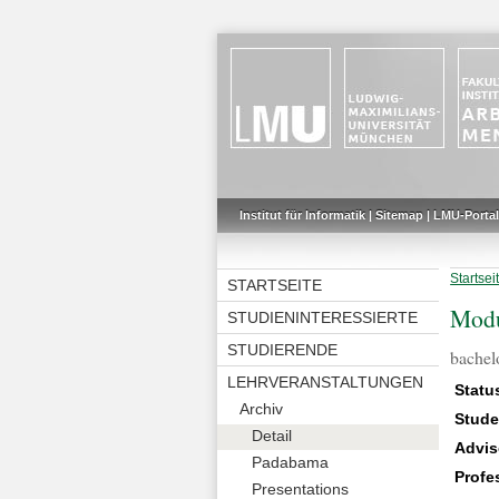
Institut für Informatik
|
Sitemap
|
LMU-Portal
Startsei
STARTSEITE
Modu
STUDIENINTERESSIERTE
STUDIERENDE
bachel
LEHRVERANSTALTUNGEN
Statu
Archiv
Stude
Detail
Advis
Padabama
Profe
Presentations