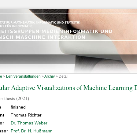
te
>
Lehrveranstaltungen
>
Archiv
>
Detail
lar Adaptive Visualizations of Machine Learning 
or thesis (2021)
s
finished
nt
Thomas Richter
or
Dr. Thomas Weber
ssor
Prof. Dr. H. Hußmann