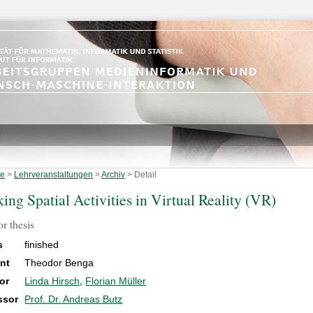
te
>
Lehrveranstaltungen
>
Archiv
>
Detail
ing Spatial Activities in Virtual Reality (VR)
r thesis
s
finished
nt
Theodor Benga
or
Linda Hirsch
,
Florian Müller
ssor
Prof. Dr. Andreas Butz