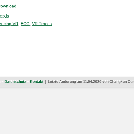
ownload
ords
encing VR
,
ECG
,
VR Traces
m
–
Datenschutz
–
Kontakt
| Letzte Änderung am 11.04.2020 von Changkun Ou 