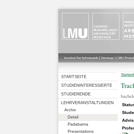
Institut für Informatik
|
Sitemap
|
LMU-Portal
Startsei
STARTSEITE
Track
STUDIENINTERESSIERTE
STUDIERENDE
bachelo
LEHRVERANSTALTUNGEN
Statu
Archiv
Stude
Detail
Advis
Padabama
Profe
Presentations