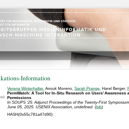
ikations-Information
Verena Winterhalter
, Anouk Moreno,
Sarah Prange
, Harel Berger,
PermWatch: A Tool for In-Situ Research on Users' Awareness 
oad
Permissions
In SOUPS '25: Adjunct Proceedings of the Twenty-First Symposium
June 05, 2025. USENIX Association, undefined.
(
bib
)
HASH(0x55c781a47d90)