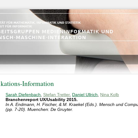
ikations-Information
Sarah Diefenbach
,
Stefan Tretter
,
Daniel Ullrich
,
Nina Kolb
Branchenreport UX/Usability 2015.
In A. Endmann, H. Fischer, & M. Kraekel (Eds.). Mensch und Comput
(pp. 7-20). Muenchen: De Gruyter.