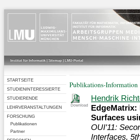
Institut für Informatik
|
Sitemap
|
LMU-Portal
STARTSEITE
Publikations-Information
STUDIENINTERESSIERTE
Hendrik Richt
STUDIERENDE
EdgeMatrix: 
Download
LEHRVERANSTALTUNGEN
Surfaces usi
FORSCHUNG
Publikationen
OUI'11: Seco
Partner
Interfaces, 5