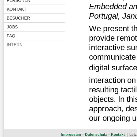
PERSONEN
Embedded and
KONTAKT
Portugal, Jan
BESUCHER
We present th
JOBS
FAQ
provide remot
INTERN
interactive su
communicate c
digital surfac
interaction on
resulting tacti
objects. In th
approach, des
our ongoing u
Impressum
–
Datenschutz
–
Kontakt
| Letz