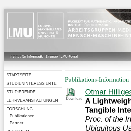
Institut für Informatik
|
Sitemap
|
LMU-Portal
STARTSEITE
Publikations-Information
STUDIENINTERESSIERTE
Otmar Hillige
STUDIERENDE
A Lightweigh
Download
LEHRVERANSTALTUNGEN
Tangible Int
FORSCHUNG
Publikationen
Proc. of the 
Partner
Ubiquitous Us