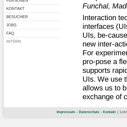
PERSONEN
Funchal, Mad
KONTAKT
Interaction t
BESUCHER
interfaces (UI
JOBS
FAQ
UIs, be-cause
INTERN
new inter-act
For experime
pro-pose a fl
supports rapi
UIs. We use 
allows us to 
exchange of 
Impressum
–
Datenschutz
–
Kontakt
| Letz