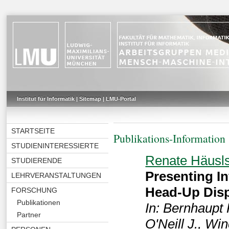
Institut für Informatik
|
Sitemap
|
LMU-Portal
STARTSEITE
Publikations-Information
STUDIENINTERESSIERTE
Renate Häusl
STUDIERENDE
Presenting I
LEHRVERANSTALTUNGEN
Head-Up Dis
FORSCHUNG
Publikationen
In: Bernhaupt 
Partner
O'Neill J., W