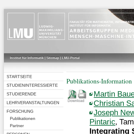
Institut für Informatik
|
Sitemap
|
LMU-Portal
STARTSEITE
Publikations-Information
STUDIENINTERESSIERTE
Martin Baue
STUDIERENDE
Christian S
Download
LEHRVERANSTALTUNGEN
Joseph Ne
FORSCHUNG
Publikationen
Pintaric
, Ta
Partner
Integrating