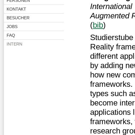
PERSONEN
Internationa
KONTAKT
Augmented Re
BESUCHER
(
bib
)
JOBS
FAQ
Studierstub
INTERN
Reality frame
different app
by adding ne
how new comp
frameworks. B
types such a
become inter
applications 
frameworks, 
research gro