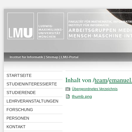
Institut für Informatik
|
Sitemap
|
LMU-Portal
STARTSEITE
Inhalt von /
team
/
emanuel.
STUDIENINTERESSIERTE
Übergeordnetes Verzeichnis
STUDIERENDE
thumb.png
LEHRVERANSTALTUNGEN
FORSCHUNG
PERSONEN
KONTAKT