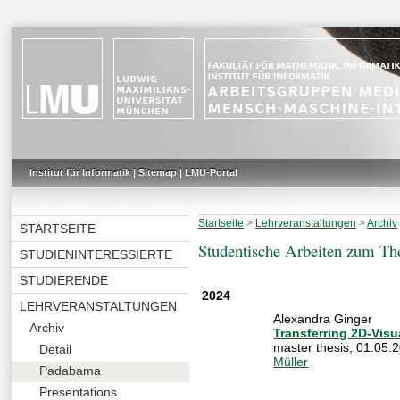
Institut für Informatik
|
Sitemap
|
LMU-Portal
Startseite
>
Lehrveranstaltungen
>
Archiv
STARTSEITE
Studentische Arbeiten zum T
STUDIENINTERESSIERTE
STUDIERENDE
2024
LEHRVERANSTALTUNGEN
Alexandra Ginger
Archiv
Transferring 2D-Visu
master thesis
,
01.05.2
Detail
Müller
Padabama
Presentations