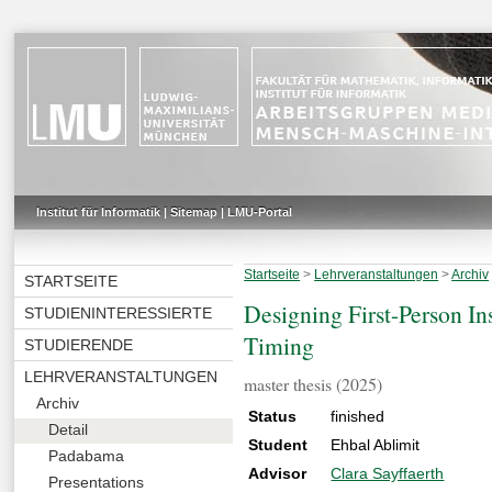
Institut für Informatik
|
Sitemap
|
LMU-Portal
Startseite
>
Lehrveranstaltungen
>
Archiv
STARTSEITE
Designing First-Person In
STUDIENINTERESSIERTE
Timing
STUDIERENDE
LEHRVERANSTALTUNGEN
master thesis (2025)
Archiv
Status
finished
Detail
Student
Ehbal Ablimit
Padabama
Advisor
Clara Sayffaerth
Presentations