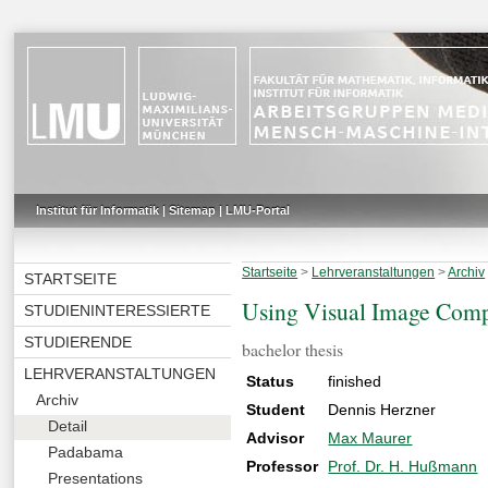
Institut für Informatik
|
Sitemap
|
LMU-Portal
Startseite
>
Lehrveranstaltungen
>
Archiv
STARTSEITE
Using Visual Image Compa
STUDIENINTERESSIERTE
STUDIERENDE
bachelor thesis
LEHRVERANSTALTUNGEN
Status
finished
Archiv
Student
Dennis Herzner
Detail
Advisor
Max Maurer
Padabama
Professor
Prof. Dr. H. Hußmann
Presentations