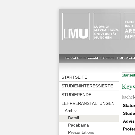
Institut für Informatik
|
Sitemap
|
LMU-Portal
Startsei
STARTSEITE
Keyw
STUDIENINTERESSIERTE
STUDIERENDE
bachelo
LEHRVERANSTALTUNGEN
Statu
Archiv
Stude
Detail
Advis
Padabama
Profe
Presentations