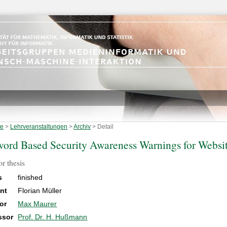
te
>
Lehrveranstaltungen
>
Archiv
>
Detail
ord Based Security Awareness Warnings for Websi
r thesis
s
finished
nt
Florian Müller
or
Max Maurer
ssor
Prof. Dr. H. Hußmann