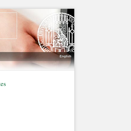
English
tes