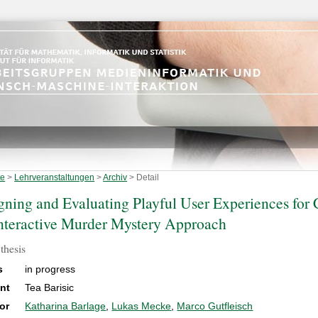
te
>
Lehrveranstaltungen
>
Archiv
>
Detail
gning and Evaluating Playful User Experiences for
nteractive Murder Mystery Approach
thesis
s
in progress
nt
Tea Barisic
or
Katharina Barlage
,
Lukas Mecke
,
Marco Gutfleisch