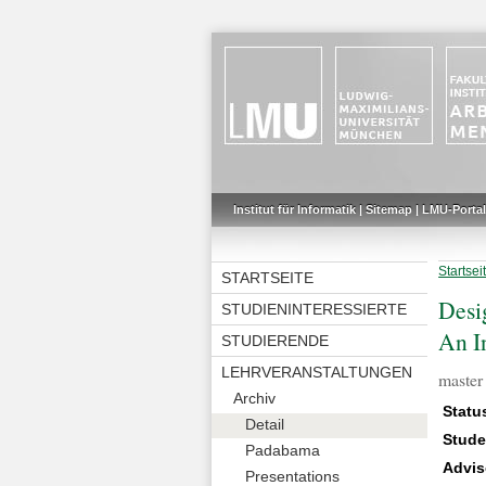
Institut für Informatik
|
Sitemap
|
LMU-Portal
Startsei
STARTSEITE
Desi
STUDIENINTERESSIERTE
An I
STUDIERENDE
LEHRVERANSTALTUNGEN
master 
Archiv
Statu
Detail
Stude
Padabama
Advis
Presentations