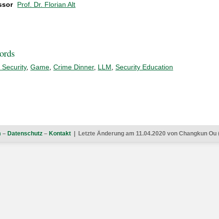
ssor
Prof. Dr. Florian Alt
ords
 Security
,
Game
,
Crime Dinner
,
LLM
,
Security Education
m
–
Datenschutz
–
Kontakt
| Letzte Änderung am 11.04.2020 von Changkun Ou 